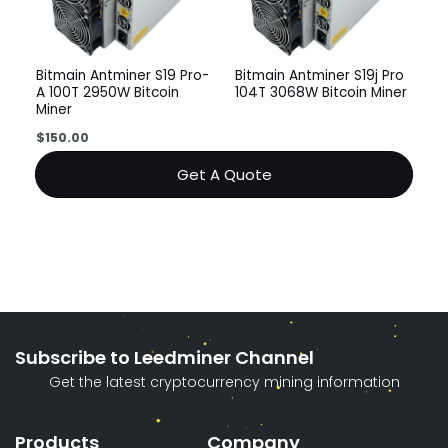
Bitmain Antminer S19 Pro-
Bitmain Antminer S19j Pro
A 100T 2950W Bitcoin
104T 3068W Bitcoin Miner
Miner
$
150.00
Get A Quote
Subscribe to Leedminer Channel
Get the latest cryptocurrency mining information
Products
Company