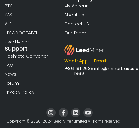
BTC
My Account
KAS
About Us
ALPH
Contact US
LTC&DOGE&BEL
Our Team
Used Miner
Support
Hashrate Converter
WhatsApp:
Email:
FAQ
+86 181 2635
info@minerbases.
1869
News
Forum
Privacy Policy
I
I
L
I
n
c
i
c
s
o
n
o
Copyright © 2020-2024 Leed Miner Limited All rights reserved
t
n
k
n
a
-
e
-
g
f
d
y