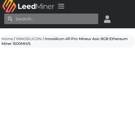
Skip
to
Search
Search
content
Home
/
INNOSILICON
/ Innosilicon A11 Pro Mineur Asic 8GB Ethereum
Miner 1500MH/S